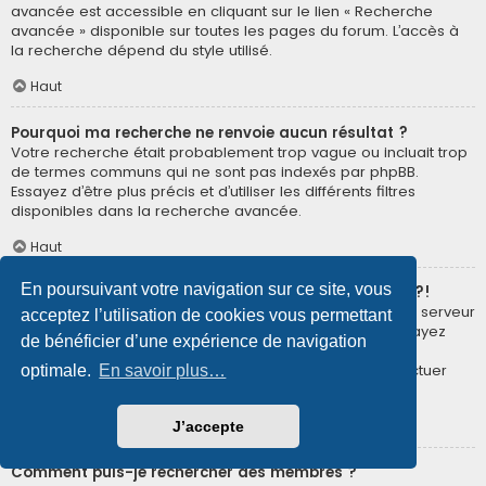
avancée est accessible en cliquant sur le lien « Recherche
avancée » disponible sur toutes les pages du forum. L’accès à
la recherche dépend du style utilisé.
Haut
Pourquoi ma recherche ne renvoie aucun résultat ?
Votre recherche était probablement trop vague ou incluait trop
de termes communs qui ne sont pas indexés par phpBB.
Essayez d’être plus précis et d’utiliser les différents filtres
disponibles dans la recherche avancée.
Haut
En poursuivant votre navigation sur ce site, vous
Pourquoi ma recherche renvoie à une page blanche ?!
Votre recherche a renvoyé trop de résultats pour que le serveur
acceptez l’utilisation de cookies vous permettant
puisse les afficher. Utilisez la recherche avancée et essayez
de bénéficier d’une expérience de navigation
d’être plus précis dans les termes employés et dans la
sélection des forums dans lesquels vous souhaitez effectuer
optimale.
En savoir plus…
une recherche.
Haut
J’accepte
Comment puis-je rechercher des membres ?