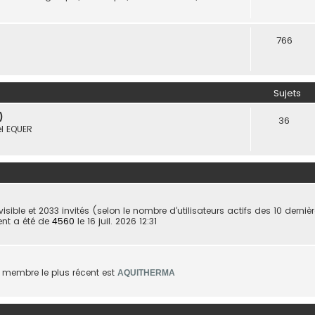
766
Sujets
)
36
el EQUER
 invisible et 2033 invités (selon le nombre d’utilisateurs actifs des 10 derni
ent a été de
4560
le 16 juil. 2026 12:31
membre le plus récent est
AQUITHERMA