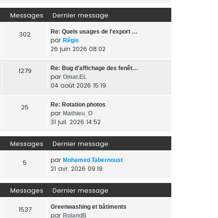
Messages
Dernier message
Re: Quels usages de l'export …
302
par
Régis
26 juin 2026 08:02
Re: Bug d'affichage des fenêt…
1279
par
Omar.EL
04 août 2026 15:19
Re: Rotation photos
25
par
Mathieu_O
31 juil. 2026 14:52
Messages
Dernier message
par
Mohamed Tabernoust
5
21 avr. 2026 09:19
Messages
Dernier message
Greenwashing et bâtiments
1537
par
RolandB