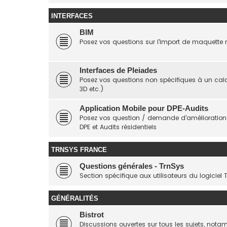
INTERFACES
BIM
Posez vos questions sur l'import de maquette
Interfaces de Pleiades
Posez vos questions non spécifiques à un calcul
3D etc.)
Application Mobile pour DPE-Audits
Posez vos question / demande d'amélioration sur
DPE et Audits résidentiels
TRNSYS FRANCE
Questions générales - TrnSys
Section spécifique aux utilisateurs du logiciel 
GÉNÉRALITÉS
Bistrot
Discussions ouvertes sur tous les sujets, not