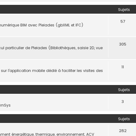
Sujets
57
 numérique BIM avec Pleiades (gbXML et IFC)
305
 particulier de Pleiades (Bibliothèques, saisie 2D, vue
11
 l'application mobile dédié à faciliter les visites des
Sujets
3
TrnSys
Sujets
282
amment énergétique, thermique, environnement, ACV