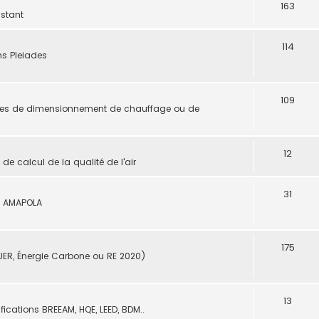
163
istant
114
ns Pleiades
109
dules de dimensionnement de chauffage ou de
12
de calcul de la qualité de l'air
31
le AMAPOLA
175
UER, Énergie Carbone ou RE 2020)
13
ifications BREEAM, HQE, LEED, BDM..