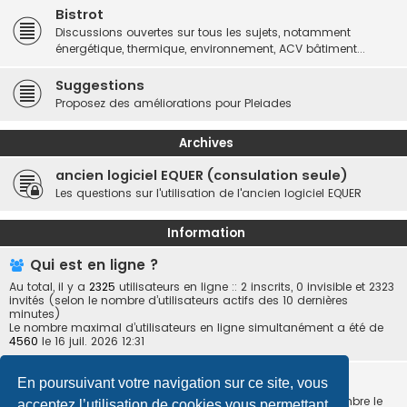
Bistrot
Discussions ouvertes sur tous les sujets, notamment
énergétique, thermique, environnement, ACV bâtiment...
Suggestions
Proposez des améliorations pour Pleiades
Archives
ancien logiciel EQUER (consulation seule)
Les questions sur l'utilisation de l'ancien logiciel EQUER
Information
Qui est en ligne ?
Au total, il y a
2325
utilisateurs en ligne :: 2 inscrits, 0 invisible et 2323
invités (selon le nombre d’utilisateurs actifs des 10 dernières
minutes)
Le nombre maximal d’utilisateurs en ligne simultanément a été de
4560
le 16 juil. 2026 12:31
Statistiques
En poursuivant votre navigation sur ce site, vous
27877
messages •
5977
sujets •
3659
membres • Notre membre le
acceptez l’utilisation de cookies vous permettant