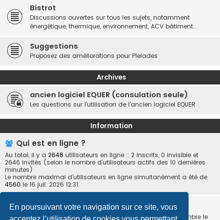
Bistrot
Discussions ouvertes sur tous les sujets, notamment
énergétique, thermique, environnement, ACV bâtiment...
Suggestions
Proposez des améliorations pour Pleiades
Archives
ancien logiciel EQUER (consulation seule)
Les questions sur l'utilisation de l'ancien logiciel EQUER
Information
Qui est en ligne ?
Au total, il y a
2648
utilisateurs en ligne :: 2 inscrits, 0 invisible et
2646 invités (selon le nombre d’utilisateurs actifs des 10 dernières
minutes)
Le nombre maximal d’utilisateurs en ligne simultanément a été de
4560
le 16 juil. 2026 12:31
Statistiques
En poursuivant votre navigation sur ce site, vous
27879
messages •
5978
sujets •
3659
membres • Notre membre le
acceptez l’utilisation de cookies vous permettant