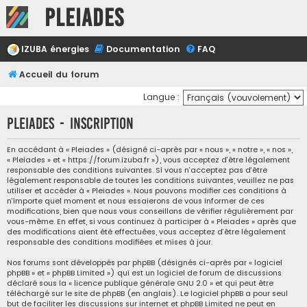
Pleiades
IZUBA énergies
Documentation
FAQ
Accueil du forum
Langue :
Pleiades - Inscription
En accédant à « Pleiades » (désigné ci-après par « nous », « notre », « nos »,
« Pleiades » et « https://forum.izuba.fr »), vous acceptez d’être légalement
responsable des conditions suivantes. Si vous n’acceptez pas d’être
légalement responsable de toutes les conditions suivantes, veuillez ne pas
utiliser et accéder à « Pleiades ». Nous pouvons modifier ces conditions à
n’importe quel moment et nous essaierons de vous informer de ces
modifications, bien que nous vous conseillons de vérifier régulièrement par
vous-même. En effet, si vous continuez à participer à « Pleiades » après que
des modifications aient été effectuées, vous acceptez d’être légalement
responsable des conditions modifiées et mises à jour.
Nos forums sont développés par phpBB (désignés ci-après par « logiciel
phpBB » et « phpBB Limited ») qui est un logiciel de forum de discussions
déclaré sous la «
licence publique générale GNU 2.0
» et qui peut être
téléchargé sur
le site de phpBB
(en anglais). Le logiciel phpBB a pour seul
but de faciliter les discussions sur internet et phpBB Limited ne peut en