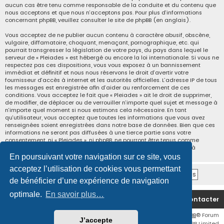
aucun cas être tenu comme responsable de la conduite et du contenu que
nous acceptons et que nous n’acceptons pas. Pour plus d’informations
concernant phpBB, veuillez consulter
le site de phpBB
(en anglais).
Vous acceptez de ne publier aucun contenu à caractère abusif, obscène,
vulgaire, diffamatoire, choquant, menaçant, pornographique, etc. qui
pourrait transgresser la législation de votre pays, du pays dans lequel le
serveur de « Pleiades » est hébergé ou encore la loi internationale. Si vous ne
respectez pas ces dispositions, vous vous exposez à un bannissement
immédiat et définitif et nous nous réservons le droit d’avertir votre
fournisseur d’accès à internet et les autorités officielles. L’adresse IP de tous
les messages est enregistrée afin d’aider au renforcement de ces
conditions. Vous acceptez le fait que « Pleiades » ait le droit de supprimer,
de modifier, de déplacer ou de verrouiller n’importe quel sujet et message à
n’importe quel moment si nous estimons cela nécessaire. En tant
qu’utilisateur, vous acceptez que toutes les informations que vous avez
renseignées soient enregistrées dans notre base de données. Bien que ces
informations ne seront pas diffusées à une tierce partie sans votre
consentement, ni « Pleiades », ni phpBB, ne pourront être tenus comme
responsables en cas de tentative de piratage informatique visant à
compromettre vos données.
En poursuivant votre navigation sur ce site, vous
acceptez l’utilisation de cookies vous permettant
de bénéficier d’une expérience de navigation
optimale.
En savoir plus…
Accueil du forum
Nous contacter
IZUBA Style par
Ian Bradley
&
IZUBA énergies
• Développé par
phpBB
® Forum
J’accepte
Software © phpBB Limited