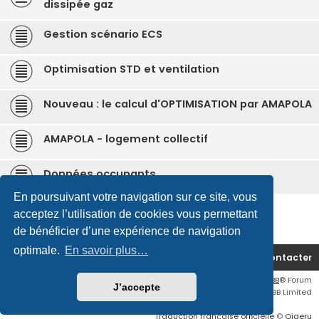
dissipée gaz
Gestion scénario ECS
Optimisation STD et ventilation
Nouveau : le calcul d'OPTIMISATION par AMAPOLA
AMAPOLA - logement collectif
Données occupants
En poursuivant votre navigation sur ce site, vous
31 sujets • Page
1
sur
1
acceptez l’utilisation de cookies vous permettant
de bénéficier d’une expérience de navigation
optimale.
En savoir plus…
Accueil du forum
Nous contacter
IZUBA Style par
Ian Bradley
&
IZUBA énergies
• Développé par
phpBB
® Forum
J’accepte
Software © phpBB Limited
Traduction française officielle
©
Qiaeru