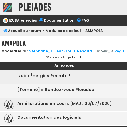
Pleiades
IZUBA énergies
Documentation
FAQ
Accueil du forum
Modules de calcul
AMAPOLA
AMAPOLA
Modérateurs :
Stephane_T
,
Jean-Louis
,
Renaud
,
Ludovic_B
,
Régis
31 sujets • Page
1
sur
1
Annonces
Izuba Énergies Recrute !
[Terminé]☼ Rendez-vous Pleiades
Améliorations en cours [MAJ : 06/07/2026]
Documentation des logiciels